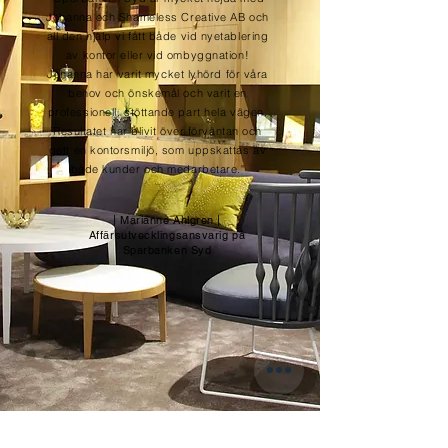
Johanna och Shameless Creative AB och
all den hjälp vi fått både vid nyetablering
av kontor eller vid ombyggnation!
Johanna har varit mycket lyhörd för våra
behov och önskemål och varit en
professionell, stöttande part hela vägen.
Resultatet har blivit över förväntan och
gett en kontorsmiljö, som uppskattas av
både kunder och medarbetare."
| Marianne Ahlgren |
Affärsutvecklingsansvarig på
Sparbanken Syd